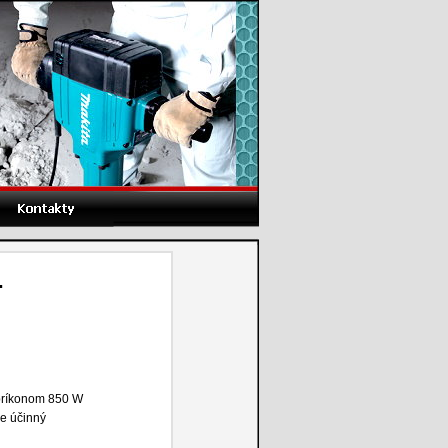
.
 príkonom 850 W
e účinný