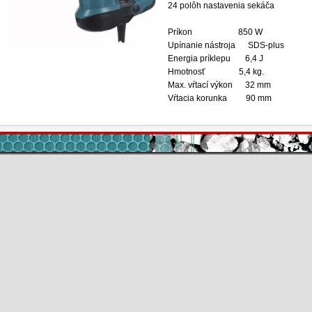
24 polôh nastavenia sekáča
Príkon
850 W
Upínanie nástroja
SDS-
plus
Energia príklepu
6,4 J
Hmotnosť
5,4 kg
.
Max. vŕtací výkon
32 mm
Vŕtacia korunka
90 mm