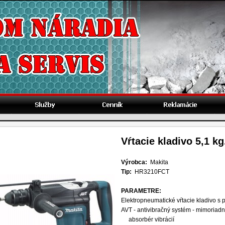
Vŕtacie kladivo 5,1 kg
Výrobca:
Makita
Tip:
HR3210FCT
PARAMETRE:
Elektropneumatické vŕtacie kladivo s
AVT -
antivibračný systém -
mimoriadn
absorbér vibrácií